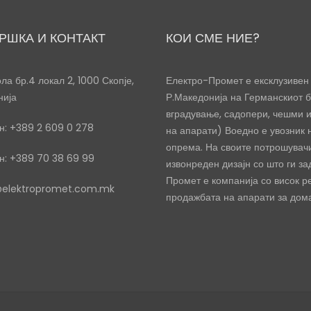
РШКА И КОНТАКТ
КОИ СМЕ НИЕ?
ла бр.4 локал 2, 1000 Скопје,
Електро-Промет е ексклузивен 
нија
Р.Македонија на Германскиот б
вградување, садопери, чешми 
: +389 2 609 0 278
на апарати) Воедно е увозник
опрема. На своите потрошувачи
: +389 70 38 69 99
извонреден дизајн со што ги за
Промет е компанија со висок р
@elektropromet.com.mk
продажбата на апарати за дома