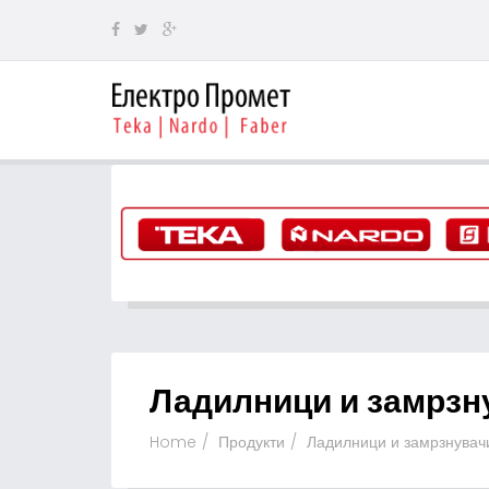
Ладилници и замрзн
Home
Продукти
Ладилници и замрзнувач