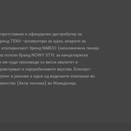
претставник и официјален дистрибутер за
ренд ТЕКА -аспиратори за кујни, апарати за
и италијанскиот бренд NARDO (економичена линија
 на полски бранд NOWY STYL за канцелариска
 им нуди производи со висок квалитет и
доволуваат и најприбиливите вкусови. Електро-
ејтинг и реноме е една од водечките компании во
ќинство (бела техника) во Македонија.