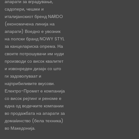
апарати за вградување,
садопери, чешми и
италијанскиот бренд NARDO
(економичена линија на
апарати) Воедно е увозник
на полски бранд NOWY STYL
за канцелариска опрема. На
своите потрошувачи им нуди
производи со висок квалитет
и извонреден дизајн со што
ги задоволуваат и
најприбиливите вкусови.
Електро-Промет е компанија
со висок рејтинг и реноме е
една од водечките компании
во продажбата на апарати за
домаќинство (бела техника)
во Македонија.