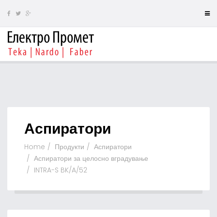
Аспиратори
Home
Продукти
Аспиратори
Аспиратори за целосно вградување
INTRA-S BK/A/52