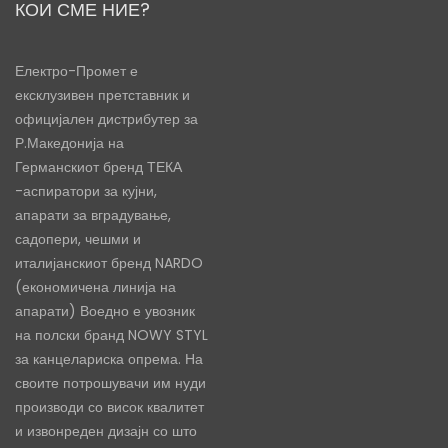
КОИ СМЕ НИЕ?
Електро-Промет е
ексклузивен претставник и
официјален дистрибутер за
Р.Македонија на
Германскиот бренд ТЕКА
-аспиратори за кујни,
апарати за вградување,
садопери, чешми и
италијанскиот бренд NARDO
(економичена линија на
апарати) Воедно е увозник
на полски бранд NOWY STYL
за канцелариска опрема. На
своите потрошувачи им нуди
производи со висок квалитет
и извонреден дизајн со што