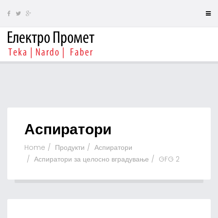
Аспиратори
Home
Продукти
Аспиратори
Аспиратори за целосно вградување
GFG 2