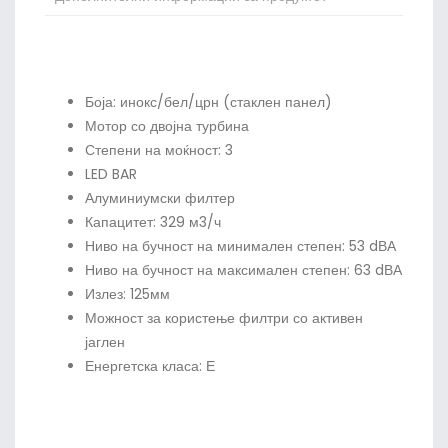
Боја: инокс/бел/црн (стаклен панел)
Мотор со двојна турбина
Степени на моќност: 3
LED BAR
Алуминиумски филтер
Капацитет: 329 м3/ч
Ниво на бучност на минимален степен: 53 dВА
Ниво на бучност на максимален степен: 63 dВА
Излез: 125мм
Можност за користење филтри со активен
јаглен
Енергетска класа: Е