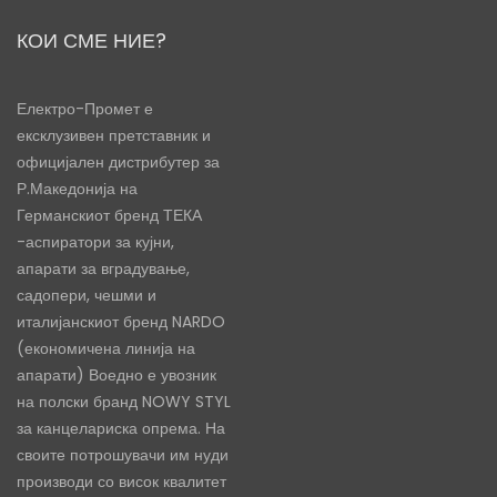
КОИ СМЕ НИЕ?
Електро-Промет е
ексклузивен претставник и
официјален дистрибутер за
Р.Македонија на
Германскиот бренд ТЕКА
-аспиратори за кујни,
апарати за вградување,
садопери, чешми и
италијанскиот бренд NARDO
(економичена линија на
апарати) Воедно е увозник
на полски бранд NOWY STYL
за канцелариска опрема. На
своите потрошувачи им нуди
производи со висок квалитет