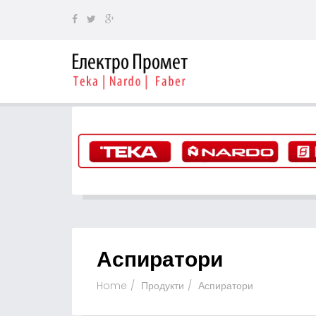
Аспиратори
Home
Продукти
Аспиратори