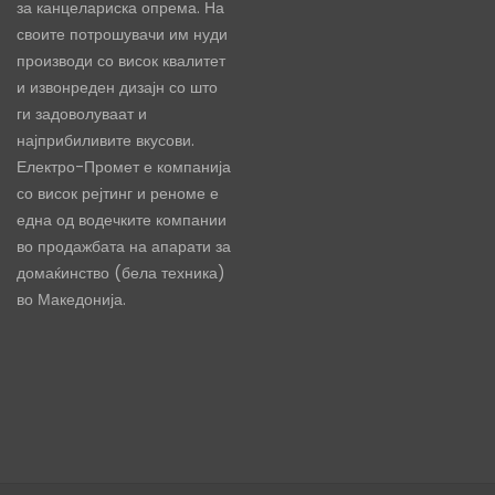
за канцелариска опрема. На
своите потрошувачи им нуди
производи со висок квалитет
и извонреден дизајн со што
ги задоволуваат и
најприбиливите вкусови.
Електро-Промет е компанија
со висок рејтинг и реноме е
една од водечките компании
во продажбата на апарати за
домаќинство (бела техника)
во Македонија.