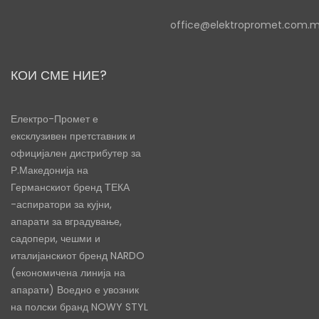
office@elektropromet.com.
КОИ СМЕ НИЕ?
Електро-Промет е
ексклузивен претставник и
официјален дистрибутер за
Р.Македонија на
Германскиот бренд ТЕКА
-аспиратори за кујни,
апарати за вградување,
садопери, чешми и
италијанскиот бренд NARDO
(економичена линија на
апарати) Воедно е увозник
на полски бранд NOWY STYL