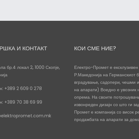
РШКА И КОНТАКТ
КОИ СМЕ НИЕ?
ла бр.4 локал 2, 1000 Скопје,
Електро-Промет е ексклузивен 
нија
Р.Македонија на Германскиот б
вградување, садопери, чешми 
: +389 2 609 0 278
на апарати) Воедно е увозник
опрема. На своите потрошувачи
: +389 70 38 69 99
извонреден дизајн со што ги за
Промет е компанија со висок р
@elektropromet.com.mk
продажбата на апарати за дома