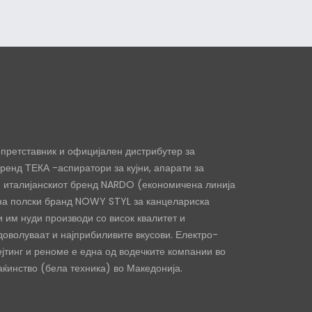
претставник и официјален дистрибутер за
ренд ТЕКА -аспиратори за кујни, апарати за
и италијанскиот бренд NARDO (економичена линија
 на полски бранд NOWY STYL за канцелариска
 им нуди производи со висок квалитет и
доволуваат и најприбиливите вкусови. Електро-
ејтинг и реноме е една од водечките компании во
ќинство (бела техника) во Македонија.