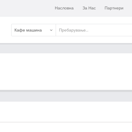
Насловна
За Нас
Партнери
Кафе машина