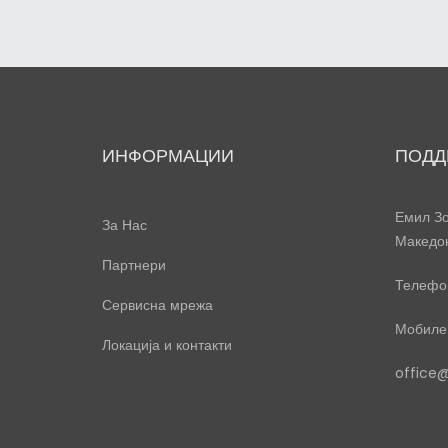
ИНФОРМАЦИИ
ПОДД
Емил Зо
За Нас
Македо
Партнери
Телефон
Сервисна мрежа
Мобилен
Локација и контакти
office